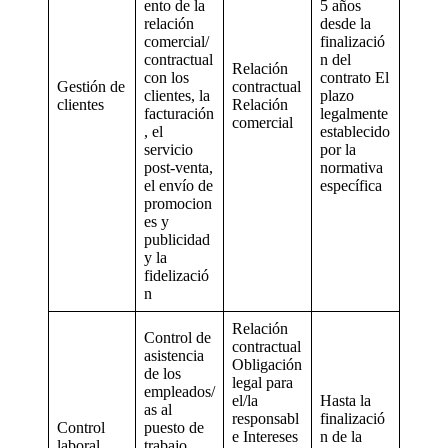
ento de la
5 años
relación
desde la
comercial/
finalizació
contractual
n del
Relación
con los
contrato El
Gestión de
contractual
clientes, la
plazo
clientes
Relación
facturación
legalmente
comercial
, el
establecido
servicio
por la
post-venta,
normativa
el envío de
específica
promocion
es y
publicidad
y la
fidelizació
n
Relación
Control de
contractual
asistencia
Obligación
de los
legal para
empleados/
el/la
Hasta la
as al
responsabl
finalizació
Control
puesto de
e Intereses
n de la
laboral
trabajo