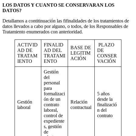
LOS DATOS Y CUANTO S
E
CONSERVARA
N
LO
S
DATOS?
Detallamos a contitinuación las fifinalidades de los tratamientos de
datos llevados a cabo por alguno, o todos, de los Responsables de
Tratamiento enumerados con anterioridad.
ACTIVID
FINALID
PLAZO
BASE DE
AD DE
AD DEL
DE
LEGITIM
TRATAM
TRATAMI
CONSER
ACIÓN
IENTO
ENTO
VACIÓN
Gestión
del
personal
para
formalizaci
5 años
ón de un
desde la
Gestión
Relación
contrato
finalizació
laboral
contractual
laboral,
n del
control de
contrato
expediente
s, gestión
de