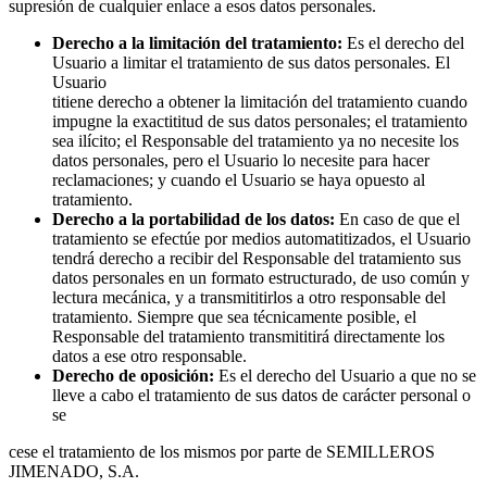
supresión de cualquier enlace a esos datos personales.
Derec
h
o
a
la limitación del tratamiento:
Es el derecho del
Usuario a limitar el tratamiento de sus datos personales. El
Usuario
titiene derecho a obtener la limitación del tratamiento cuando
impugne la exactititud de sus datos personales; el tratamiento
sea ilícito; el Responsable del tratamiento ya no necesite los
datos personales, pero el Usuario lo necesite para hacer
reclamaciones; y cuando el Usuario se haya opuesto al
tratamiento.
Derec
h
o
a
la portabilidad de los datos:
En caso de que el
tratamiento se efectúe por medios automatitizados, el Usuario
tendrá derecho a recibir del Responsable del tratamiento sus
datos personales en un formato estructurado, de uso común y
lectura mecánica, y a transmititirlos a otro responsable del
tratamiento. Siempre que sea técnicamente posible, el
Responsable del tratamiento transmititirá directamente los
datos a ese otro responsable.
Derec
h
o
d
e
o
posición:
Es el derecho del Usuario a que no se
lleve a cabo el tratamiento de sus datos de carácter personal o
se
cese el tratamiento de los mismos por parte de SEMILLEROS
JIMENADO, S.A.