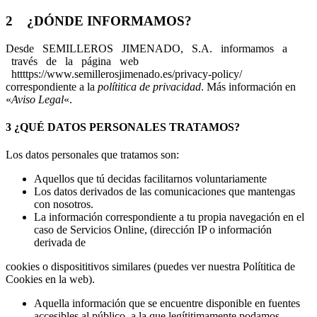
2 ¿DÓNDE INFORMAMOS?
Desde SEMILLEROS JIMENADO, S.A. informamos a
través de la página web
httttps://www.semillerosjimenado.es/privacy-policy/
correspondiente a la
polítitica de privacidad
. Más información en
«
Aviso Legal
«.
3
¿QUÉ DATOS PERSONALES
T
RATA
M
OS?
Los datos personales que tratamos son:
Aquellos que tú decidas facilitarnos voluntariamente
Los datos derivados de las comunicaciones que mantengas
con nosotros.
La información correspondiente a tu propia navegación en el
caso de Servicios Online, (dirección IP o información
derivada de
cookies o disposititivos similares (puedes ver nuestra Polítitica de
Cookies en la web).
Aquella información que se encuentre disponible en fuentes
accesibles al público, a la que legítitimamente podamos