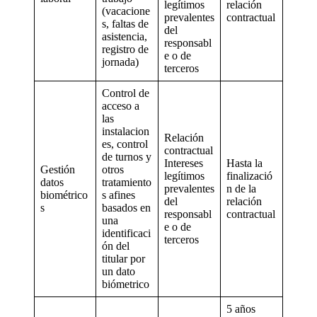
legítimos
relación
(vacacione
prevalentes
contractual
s, faltas de
del
asistencia,
responsabl
registro de
e o de
jornada)
terceros
Control de
acceso a
las
instalacion
Relación
es, control
contractual
de turnos y
Intereses
Hasta la
Gestión
otros
legítimos
finalizació
datos
tratamiento
prevalentes
n de la
biométrico
s afines
del
relación
s
basados en
responsabl
contractual
una
e o de
identificaci
terceros
ón del
titular por
un dato
biómetrico
5 años