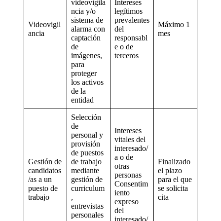
videovigila
Intereses
ncia y/o
legítimos
sistema de
prevalentes
Videovigil
Máximo 1
alarma con
del
ancia
mes
captación
responsabl
de
e o de
imágenes,
terceros
para
proteger
los activos
de la
entidad
Selección
de
Intereses
personal y
vitales del
provisión
interesado/
de puestos
a o de
Gestión de
de trabajo
Finalizado
otras
candidatos
mediante
el plazo
personas
/as a un
gestión de
para el que
Consentim
puesto de
curriculum
se solicita
iento
trabajo
,
cita
expreso
entrevistas
del
personales
interesado/