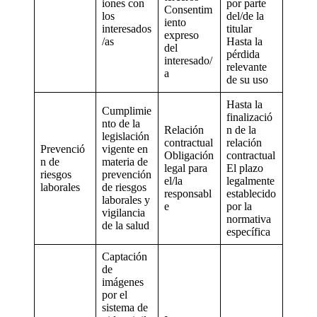
iones con
por parte
Consentim
los
del/de la
iento
interesados
titular
expreso
/as
Hasta la
del
pérdida
interesado/
relevante
a
de su uso
Hasta la
Cumplimie
finalizació
nto de la
Relación
n de la
legislación
contractual
relación
Prevenció
vigente en
Obligación
contractual
n de
materia de
legal para
El plazo
riesgos
prevención
el/la
legalmente
laborales
de riesgos
responsabl
establecido
laborales y
e
por la
vigilancia
normativa
de la salud
específica
Captación
de
imágenes
por el
sistema de