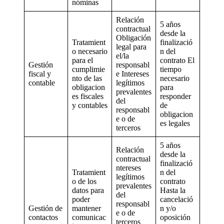
nóminas
Relación
5 años
contractual
desde la
Obligación
Tratamient
finalizació
legal para
o necesario
n del
el/la
para el
contrato El
Gestión
responsabl
cumplimie
tiempo
fiscal y
e Intereses
nto de las
necesario
contable
legítimos
obligacion
para
prevalentes
es fiscales
responder
del
y contables
de
responsabl
obligacion
e o de
es legales
terceros
5 años
Relación
desde la
contractual
finalizació
ntereses
Tratamient
n del
legítimos
o de los
contrato
prevalentes
datos para
Hasta la
del
poder
cancelació
responsabl
Gestión de
mantener
n y/o
e o de
contactos
comunicac
oposición
terceros