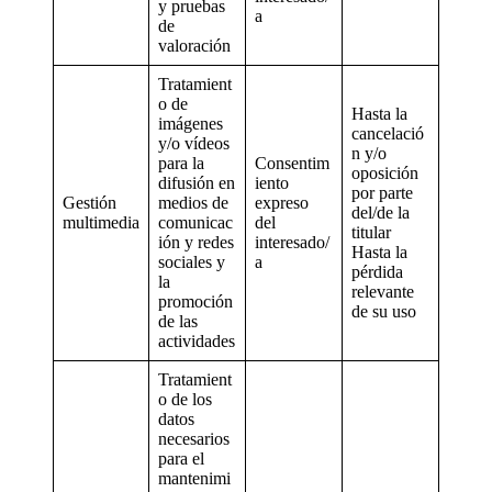
y pruebas
a
de
valoración
Tratamient
o de
Hasta la
imágenes
cancelació
y/o vídeos
n y/o
para la
Consentim
oposición
difusión en
iento
por parte
Gestión
medios de
expreso
del/de la
multimedia
comunicac
del
titular
ión y redes
interesado/
Hasta la
sociales y
a
pérdida
la
relevante
promoción
de su uso
de las
actividades
Tratamient
o de los
datos
necesarios
para el
mantenimi